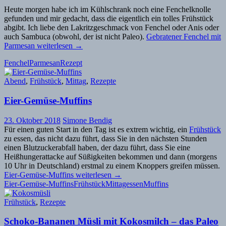
Heute morgen habe ich im Kühlschrank noch eine Fenchelknolle
gefunden und mir gedacht, dass die eigentlich ein tolles Frühstück
abgibt. Ich liebe den Lakritzgeschmack von Fenchel oder Anis oder
auch Sambuca (obwohl, der ist nicht Paleo).
Gebratener Fenchel mit
Parmesan
weiterlesen
→
Fenchel
Parmesan
Rezept
Abend
,
Frühstück
,
Mittag
,
Rezepte
Eier-Gemüse-Muffins
23. Oktober 2018
Simone Bendig
Für einen guten Start in den Tag ist es extrem wichtig, ein
Frühstück
zu essen, das nicht dazu führt, dass Sie in den nächsten Stunden
einen Blutzuckerabfall haben, der dazu führt, dass Sie eine
Heißhungerattacke auf Süßigkeiten bekommen und dann (morgens
10 Uhr in Deutschland) erstmal zu einem Knoppers greifen müssen.
Eier-Gemüse-Muffins
weiterlesen
→
Eier-Gemüse-Muffins
Frühstück
Mittagessen
Muffins
Frühstück
,
Rezepte
Schoko-Bananen Müsli mit Kokosmilch – das Paleo