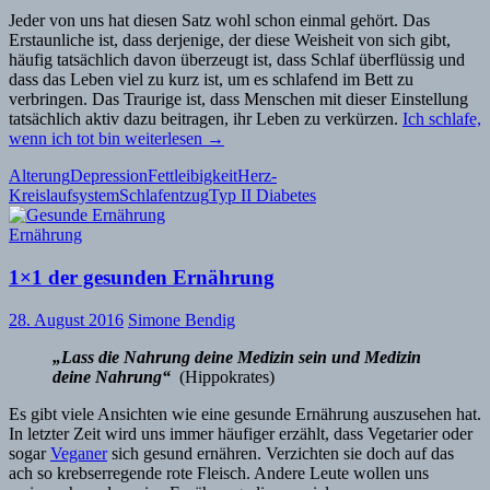
Jeder von uns hat diesen Satz wohl schon einmal gehört. Das
Erstaunliche ist, dass derjenige, der diese Weisheit von sich gibt,
häufig tatsächlich davon überzeugt ist, dass Schlaf überflüssig und
dass das Leben viel zu kurz ist, um es schlafend im Bett zu
verbringen. Das Traurige ist, dass Menschen mit dieser Einstellung
tatsächlich aktiv dazu beitragen, ihr Leben zu verkürzen.
Ich schlafe,
wenn ich tot bin
weiterlesen
→
Alterung
Depression
Fettleibigkeit
Herz-
Kreislaufsystem
Schlafentzug
Typ II Diabetes
Ernährung
1×1 der gesunden Ernährung
28. August 2016
Simone Bendig
„Lass die Nahrung deine Medizin sein und Medizin
deine Nahrung“
(Hippokrates)
Es gibt viele Ansichten wie eine gesunde Ernährung auszusehen hat.
In letzter Zeit wird uns immer häufiger erzählt, dass Vegetarier oder
sogar
Veganer
sich gesund ernähren. Verzichten sie doch auf das
ach so krebserregende rote Fleisch. Andere Leute wollen uns