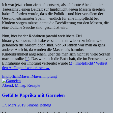
Ich war jetzt schon ziemlich entsetzt, als ich heute Abend in der
Tagesschau einen Beitrag zur Impfpflicht gegen Masern gesehen
habe. Gefordert wurde, dass die Politik – und hier vor allem der
Gesundheitsminister Spahn – endlich für eine Impfpflicht bei
Kindern sorgen müsse, damit die Bevölkerung vor den Masern, die
eine tödliche Seuche sind, geschützt wird.
Nun, hier ist der Redakteur jawohl weit übers Ziel
hinausgeschossen. Ich habe es satt, immer wieder zu hören wie
gefährlich die Masern doch sind. Vor 50 Jahren war man da ganz
anderer Ansicht, da wurden die Masern als harmlose
Kinderkrankheit angesehen, über die man sich nicht zu viele Sorgen
machen sollte (
1
). Das war auch die Botschaft, die im Fernsehen vor
Einführung der Impfung verbreitet wurde (
2
).
Impfpflicht? Wehret
den Anfängen!
weiterlesen
→
Impfpflicht
Masern
Masernimpfung
Abend
,
Mittag
,
Rezepte
Gefüllte Paprika mit Garnelen
17. März 2019
Simone Bendig