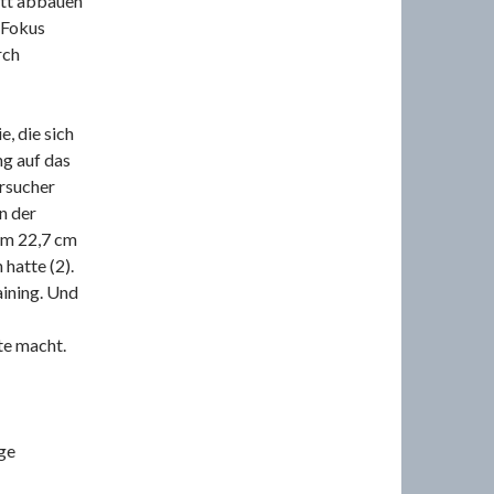
ett abbauen
 Fokus
rch
e, die sich
ng auf das
rsucher
n der
um 22,7 cm
hatte (2).
aining. Und
te macht.
ge