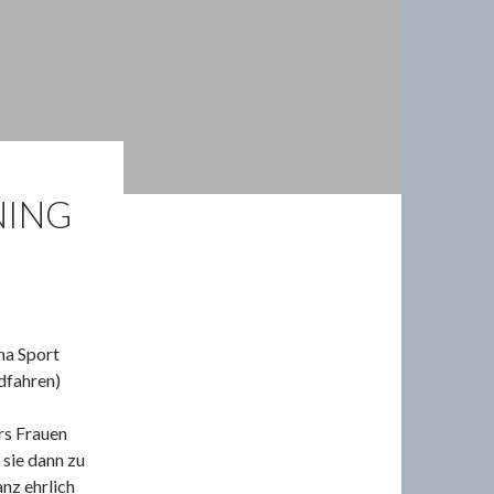
NING
ma Sport
dfahren)
rs Frauen
 sie dann zu
nz ehrlich