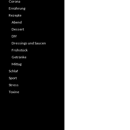
Corona
Ernährung
Rezepte
Abend
Dessert
DIY
Dressings und Saucen
Frühstück
Getränke
Mittag
Schlaf
Sport
Stress
Toxine