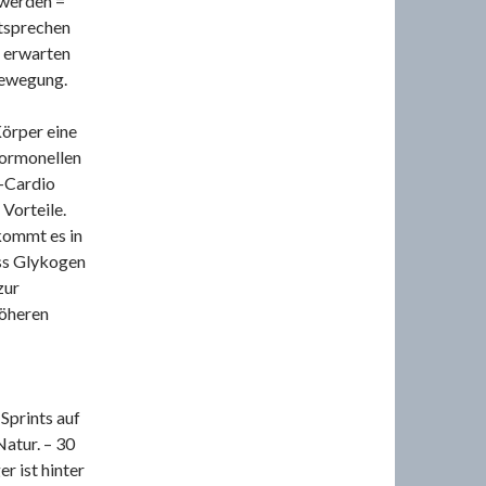
 werden =
ntsprechen
 erwarten
Bewegung.
Körper eine
hormonellen
y-Cardio
 Vorteile.
kommt es in
ass Glykogen
zur
höheren
Sprints auf
Natur. – 30
r ist hinter