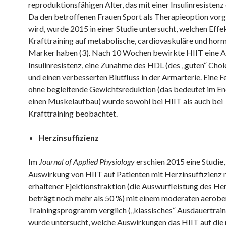
reproduktionsfähigen Alter, das mit einer Insulinresistenz
Da den betroffenen Frauen Sport als Therapieoption vor
wird, wurde 2015 in einer Studie untersucht, welchen Effe
Krafttraining auf metabolische, cardiovaskuläre und hor
Marker haben (3). Nach 10 Wochen bewirkte HIIT eine 
Insulinresistenz, eine Zunahme des HDL (des „guten“ Chol
und einen verbesserten Blutfluss in der Armarterie. Eine 
ohne begleitende Gewichtsreduktion (das bedeutet im E
einen Muskelaufbau) wurde sowohl bei HIIT als auch bei
Krafttraining beobachtet.
Herzinsuffizienz
Im
Journal of Applied Physiology
erschien 2015 eine Studie, 
Auswirkung von HIIT auf Patienten mit Herzinsuffizienz 
erhaltener Ejektionsfraktion (die Auswurfleistung des He
beträgt noch mehr als 50 %) mit einem moderaten aerobe
Trainingsprogramm verglich („klassisches“ Ausdauertraini
wurde untersucht, welche Auswirkungen das HIIT auf die