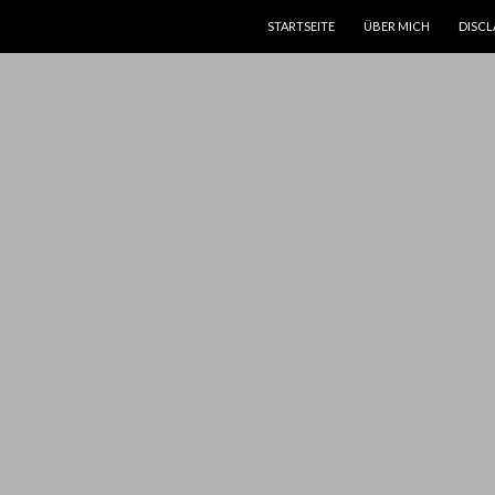
SPRINGE ZUM INHALT
STARTSEITE
ÜBER MICH
DISCL