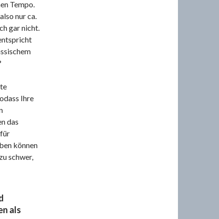
amen Tempo.
lso nur ca.
ch gar nicht.
entspricht
assischem
?
te
odass Ihre
n
en das
rfür
eben können
zu schwer,
nd
en als