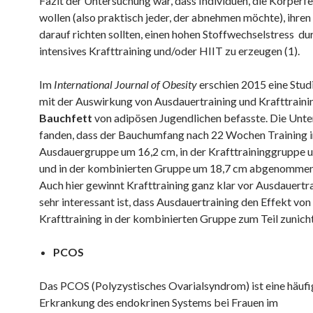
Fazit der Untersuchung war, dass Individuen, die Körperf
wollen (also praktisch jeder, der abnehmen möchte), ihren
darauf richten sollten, einen hohen Stoffwechselstress du
intensives Krafttraining und/oder HIIT zu erzeugen (1).
Im
International Journal of Obesity
erschien 2015 eine Studi
mit der Auswirkung von Ausdauertraining und Krafttraini
Bauchfett
von adipösen Jugendlichen befasste. Die Unte
fanden, dass der Bauchumfang nach 22 Wochen Training i
Ausdauergruppe um 16,2 cm, in der Krafttraininggruppe 
und in der kombinierten Gruppe um 18,7 cm abgenommen 
Auch hier gewinnt Krafttraining ganz klar vor Ausdauertr
sehr interessant ist, dass Ausdauertraining den Effekt von
Krafttraining in der kombinierten Gruppe zum Teil zunich
PCOS
Das PCOS (Polyzystisches Ovarialsyndrom) ist eine häufi
Erkrankung des endokrinen Systems bei Frauen im