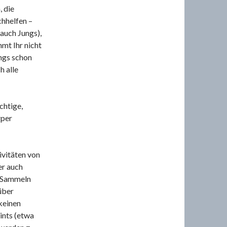
, die
hhelfen –
auch Jungs),
mt Ihr nicht
ings schon
h alle
chtige,
rper
ivitäten von
er auch
s Sammeln
über
keinen
ints (etwa