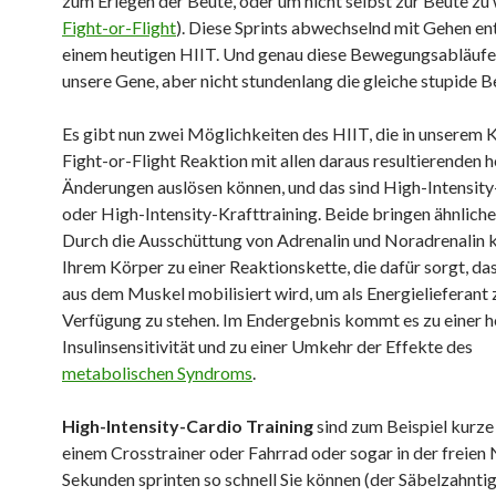
zum Erlegen der Beute, oder um nicht selbst zur Beute zu
Fight-or-Flight
). Diese Sprints abwechselnd mit Gehen e
einem heutigen HIIT. Und genau diese Bewegungsabläufe
unsere Gene, aber nicht stundenlang die gleiche stupide 
Es gibt nun zwei Möglichkeiten des HIIT, die in unserem 
Fight-or-Flight Reaktion mit allen daraus resultierenden 
Änderungen auslösen können, und das sind High-Intensit
oder High-Intensity-Krafttraining. Beide bringen ähnliche
Durch die Ausschüttung von Adrenalin und Noradrenalin 
Ihrem Körper zu einer Reaktionskette, die dafür sorgt, d
aus dem Muskel mobilisiert wird, um als Energielieferant 
Verfügung zu stehen. Im Endergebnis kommt es zu einer 
Insulinsensitivität und zu einer Umkehr der Effekte des
metabolischen Syndroms
.
High-Intensity-Cardio Training
sind zum Beispiel kurze 
einem Crosstrainer oder Fahrrad oder sogar in der freien 
Sekunden sprinten so schnell Sie können (der Säbelzahntige