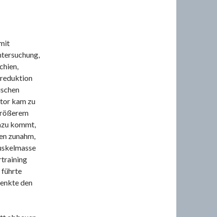
mit
ntersuchung,
chien,
sreduktion
ischen
utor kam zu
 größerem
inzu kommt,
nen zunahm,
Muskelmasse
training
g führte
senkte den