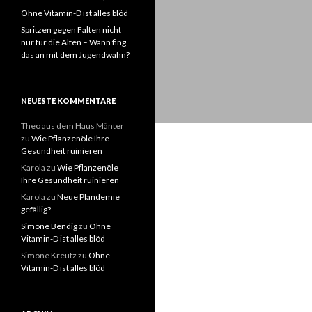
Ohne Vitamin-D ist alles blöd
Spritzen gegen Falten nicht
nur für die Alten – Wann fing
das an mit dem Jugendwahn?
NEUESTE KOMMENTARE
Theo aus dem Haus Mänter
zu
Wie Pflanzenöle Ihre
Gesundheit ruinieren
Karola
zu
Wie Pflanzenöle
Ihre Gesundheit ruinieren
Karola
zu
Neue Plandemie
gefällig?
Simone Bendig
zu
Ohne
Vitamin-D ist alles blöd
Simone Kreutz
zu
Ohne
Vitamin-D ist alles blöd