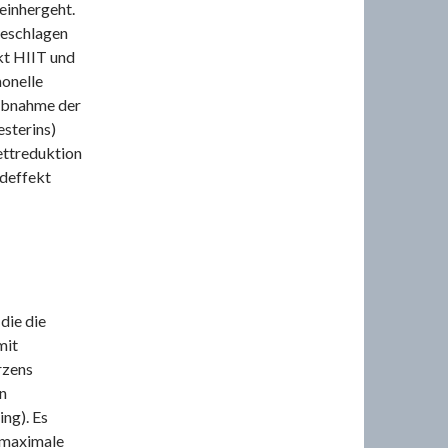
 einhergeht.
geschlagen
kt HIIT und
monelle
Abnahme der
esterins)
Fettreduktion
ndeffekt
die die
mit
rzens
n
ng). Es
 maximale