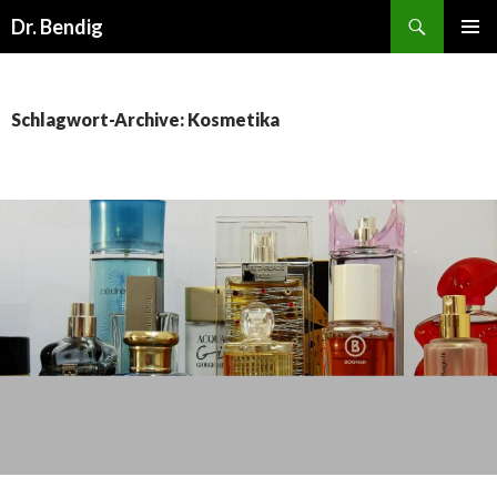
Suchen
Dr. Bendig
SPRINGE
PRIMÄR
ZUM
MENÜ
INHALT
Schlagwort-Archive: Kosmetika