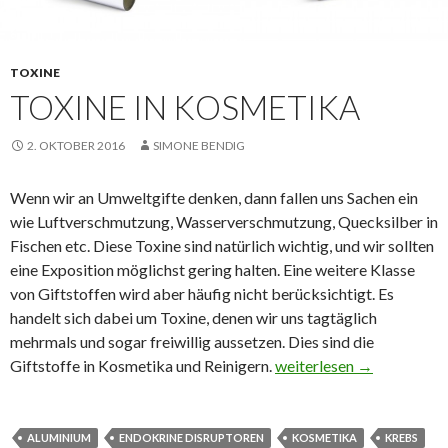
TOXINE
TOXINE IN KOSMETIKA
2. OKTOBER 2016
SIMONE BENDIG
Wenn wir an Umweltgifte denken, dann fallen uns Sachen ein
wie Luftverschmutzung, Wasserverschmutzung, Quecksilber in
Fischen etc. Diese Toxine sind natürlich wichtig, und wir sollten
eine Exposition möglichst gering halten. Eine weitere Klasse
von Giftstoffen wird aber häufig nicht berücksichtigt. Es
handelt sich dabei um Toxine, denen wir uns tagtäglich
mehrmals und sogar freiwillig aussetzen. Dies sind die
Toxine in Kosmetika
Giftstoffe in Kosmetika und Reinigern.
weiterlesen
→
ALUMINIUM
ENDOKRINE DISRUPTOREN
KOSMETIKA
KREBS