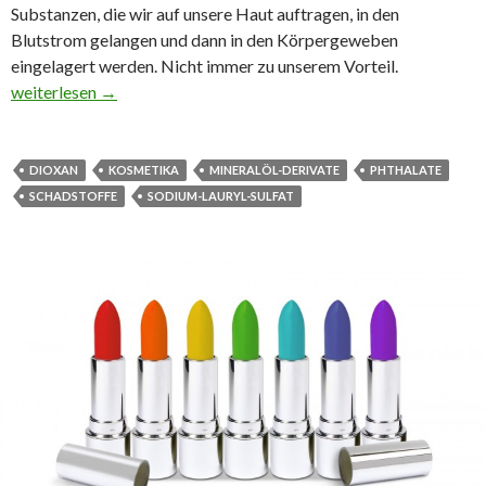
Substanzen, die wir auf unsere Haut auftragen, in den
Blutstrom gelangen und dann in den Körpergeweben
eingelagert werden. Nicht immer zu unserem Vorteil.
Inhaltsstoffe von Kosmetika können ein Gesundheitsrisiko darst
weiterlesen
→
DIOXAN
KOSMETIKA
MINERALÖL-DERIVATE
PHTHALATE
SCHADSTOFFE
SODIUM-LAURYL-SULFAT