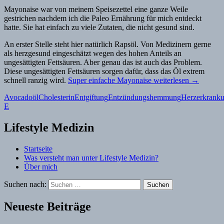
Mayonaise war von meinem Speisezettel eine ganze Weile
gestrichen nachdem ich die Paleo Ernährung für mich entdeckt
hatte. Sie hat einfach zu viele Zutaten, die nicht gesund sind.
An erster Stelle steht hier natürlich Rapsöl. Von Medizinern gerne
als herzgesund eingeschätzt wegen des hohen Anteils an
ungesättigten Fettsäuren. Aber genau das ist auch das Problem.
Diese ungesättigten Fettsäuren sorgen dafür, dass das Öl extrem
schnell ranzig wird.
Super einfache Mayonaise
weiterlesen
→
Avocadoöl
Cholesterin
Entgiftung
Entzündungshemmung
Herzerkrank
E
Lifestyle Medizin
Startseite
Was versteht man unter Lifestyle Medizin?
Über mich
Suchen nach:
Neueste Beiträge