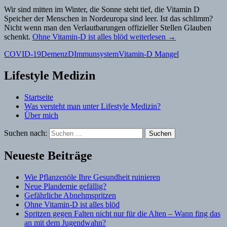
Wir sind mitten im Winter, die Sonne steht tief, die Vitamin D
Speicher der Menschen in Nordeuropa sind leer. Ist das schlimm?
Nicht wenn man den Verlautbarungen offizieller Stellen Glauben
schenkt.
Ohne Vitamin-D ist alles blöd
weiterlesen
→
COVID-19
DemenzD
Immunsystem
Vitamin-D Mangel
Lifestyle Medizin
Startseite
Was versteht man unter Lifestyle Medizin?
Über mich
Suchen nach:
Neueste Beiträge
Wie Pflanzenöle Ihre Gesundheit ruinieren
Neue Plandemie gefällig?
Gefährliche Abnehmspritzen
Ohne Vitamin-D ist alles blöd
Spritzen gegen Falten nicht nur für die Alten – Wann fing das
an mit dem Jugendwahn?