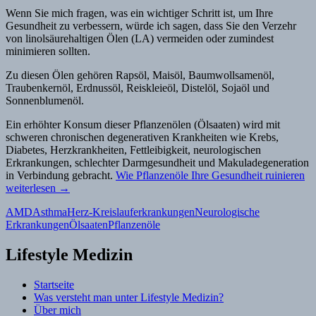
Wenn Sie mich fragen, was ein wichtiger Schritt ist, um Ihre
Gesundheit zu verbessern, würde ich sagen, dass Sie den Verzehr
von linolsäurehaltigen Ölen (LA) vermeiden oder zumindest
minimieren sollten.
Zu diesen Ölen gehören Rapsöl, Maisöl, Baumwollsamenöl,
Traubenkernöl, Erdnussöl, Reiskleieöl, Distelöl, Sojaöl und
Sonnenblumenöl.
Ein erhöhter Konsum dieser Pflanzenölen (Ölsaaten) wird mit
schweren chronischen degenerativen Krankheiten wie Krebs,
Diabetes, Herzkrankheiten, Fettleibigkeit, neurologischen
Erkrankungen, schlechter Darmgesundheit und Makuladegeneration
in Verbindung gebracht.
Wie Pflanzenöle Ihre Gesundheit ruinieren
weiterlesen
→
AMD
Asthma
Herz-Kreislauferkrankungen
Neurologische
Erkrankungen
Ölsaaten
Pflanzenöle
Lifestyle Medizin
Startseite
Was versteht man unter Lifestyle Medizin?
Über mich