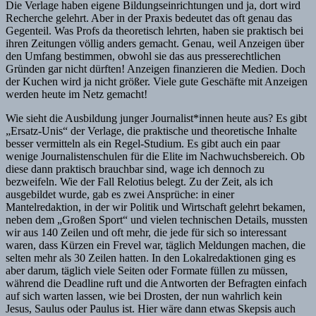
Die Verlage haben eigene Bildungseinrichtungen und ja, dort wird
Recherche gelehrt. Aber in der Praxis bedeutet das oft genau das
Gegenteil. Was Profs da theoretisch lehrten, haben sie praktisch bei
ihren Zeitungen völlig anders gemacht. Genau, weil Anzeigen über
den Umfang bestimmen, obwohl sie das aus presserechtlichen
Gründen gar nicht dürften! Anzeigen finanzieren die Medien. Doch
der Kuchen wird ja nicht größer. Viele gute Geschäfte mit Anzeigen
werden heute im Netz gemacht!
Wie sieht die Ausbildung junger Journalist*innen heute aus? Es gibt
„Ersatz-Unis“ der Verlage, die praktische und theoretische Inhalte
besser vermitteln als ein Regel-Studium. Es gibt auch ein paar
wenige Journalistenschulen für die Elite im Nachwuchsbereich. Ob
diese dann praktisch brauchbar sind, wage ich dennoch zu
bezweifeln. Wie der Fall Relotius belegt. Zu der Zeit, als ich
ausgebildet wurde, gab es zwei Ansprüche: in einer
Mantelredaktion, in der wir Politik und Wirtschaft gelehrt bekamen,
neben dem „Großen Sport“ und vielen technischen Details, mussten
wir aus 140 Zeilen und oft mehr, die jede für sich so interessant
waren, dass Kürzen ein Frevel war, täglich Meldungen machen, die
selten mehr als 30 Zeilen hatten. In den Lokalredaktionen ging es
aber darum, täglich viele Seiten oder Formate füllen zu müssen,
während die Deadline ruft und die Antworten der Befragten einfach
auf sich warten lassen, wie bei Drosten, der nun wahrlich kein
Jesus, Saulus oder Paulus ist. Hier wäre dann etwas Skepsis auch