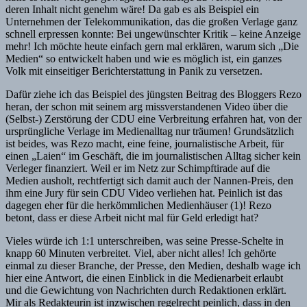
deren Inhalt nicht genehm wäre! Da gab es als Beispiel ein
Unternehmen der Telekommunikation, das die großen Verlage ganz
schnell erpressen konnte: Bei ungewünschter Kritik – keine Anzeige
mehr! Ich möchte heute einfach gern mal erklären, warum sich „Die
Medien“ so entwickelt haben und wie es möglich ist, ein ganzes
Volk mit einseitiger Berichterstattung in Panik zu versetzen.
Dafür ziehe ich das Beispiel des jüngsten Beitrag des Bloggers Rezo
heran, der schon mit seinem arg missverstandenen Video über die
(Selbst-) Zerstörung der CDU eine Verbreitung erfahren hat, von der
ursprüngliche Verlage im Medienalltag nur träumen! Grundsätzlich
ist beides, was Rezo macht, eine feine, journalistische Arbeit, für
einen „Laien“ im Geschäft, die im journalistischen Alltag sicher kein
Verleger finanziert. Weil er im Netz zur Schimpftirade auf die
Medien ausholt, rechtfertigt sich damit auch der Nannen-Preis, den
ihm eine Jury für sein CDU Video verliehen hat. Peinlich ist das
dagegen eher für die herkömmlichen Medienhäuser (1)! Rezo
betont, dass er diese Arbeit nicht mal für Geld erledigt hat?
Vieles würde ich 1:1 unterschreiben, was seine Presse-Schelte in
knapp 60 Minuten verbreitet. Viel, aber nicht alles! Ich gehörte
einmal zu dieser Branche, der Presse, den Medien, deshalb wage ich
hier eine Antwort, die einen Einblick in die Medienarbeit erlaubt
und die Gewichtung von Nachrichten durch Redaktionen erklärt.
Mir als Redakteurin ist inzwischen regelrecht peinlich, dass in den