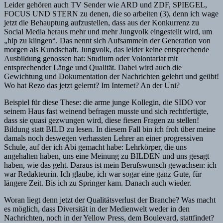
Leider gehören auch TV Sender wie ARD und ZDF, SPIEGEL,
FOCUS UND STERN zu denen, die so arbeiten (3), denn ich wage
jetzt die Behauptung aufzustellen, dass aus der Konkurrenz zu
Social Media heraus mehr und mehr Jungvolk eingestellt wird, um
„hip zu klingen“. Das nennt sich Aufsammeln der Generation von
morgen als Kundschaft. Jungvolk, das leider keine entsprechende
Ausbildung genossen hat: Studium oder Volontariat mit
entsprechender Länge und Qualität. Dabei wird auch die
Gewichtung und Dokumentation der Nachrichten gelehrt und geübt!
Wo hat Rezo das jetzt gelernt? Im Internet? An der Uni?
Beispiel für diese These: die arme junge Kollegin, die SIDO vor
seinem Haus fast weinend befragen musste und sich rechtfertigte,
dass sie quasi gezwungen wird, diese fiesen Fragen zu stellen!
Bildung statt BILD zu lesen. In diesem Fall bin ich froh über meine
damals noch deswegen verhassten Lehrer an einer progressiven
Schule, auf der ich Abi gemacht habe: Lehrkörper, die uns
angehalten haben, uns eine Meinung zu BILDEN und uns gesagt
haben, wie das geht. Daraus ist mein Berufswunsch gewachsen: ich
war Redakteurin. Ich glaube, ich war sogar eine ganz Gute, für
längere Zeit. Bis ich zu Springer kam. Danach auch wieder.
Woran liegt denn jetzt der Qualitätsverlust der Branche? Was macht
es möglich, dass Diversität in der Medienwelt weder in den
Nachrichten, noch in der Yellow Press, dem Boulevard, stattfindet?