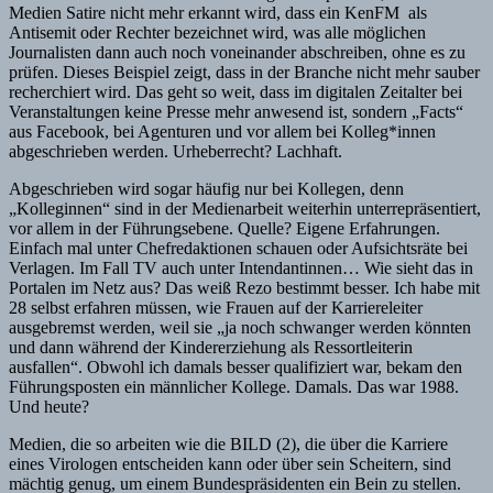
Medien Satire nicht mehr erkannt wird, dass ein KenFM als
Antisemit oder Rechter bezeichnet wird, was alle möglichen
Journalisten dann auch noch voneinander abschreiben, ohne es zu
prüfen. Dieses Beispiel zeigt, dass in der Branche nicht mehr sauber
recherchiert wird. Das geht so weit, dass im digitalen Zeitalter bei
Veranstaltungen keine Presse mehr anwesend ist, sondern „Facts“
aus Facebook, bei Agenturen und vor allem bei Kolleg*innen
abgeschrieben werden. Urheberrecht? Lachhaft.
Abgeschrieben wird sogar häufig nur bei Kollegen, denn
„Kolleginnen“ sind in der Medienarbeit weiterhin unterrepräsentiert,
vor allem in der Führungsebene. Quelle? Eigene Erfahrungen.
Einfach mal unter Chefredaktionen schauen oder Aufsichtsräte bei
Verlagen. Im Fall TV auch unter Intendantinnen… Wie sieht das in
Portalen im Netz aus? Das weiß Rezo bestimmt besser. Ich habe mit
28 selbst erfahren müssen, wie Frauen auf der Karriereleiter
ausgebremst werden, weil sie „ja noch schwanger werden könnten
und dann während der Kindererziehung als Ressortleiterin
ausfallen“. Obwohl ich damals besser qualifiziert war, bekam den
Führungsposten ein männlicher Kollege. Damals. Das war 1988.
Und heute?
Medien, die so arbeiten wie die BILD (2), die über die Karriere
eines Virologen entscheiden kann oder über sein Scheitern, sind
mächtig genug, um einem Bundespräsidenten ein Bein zu stellen.