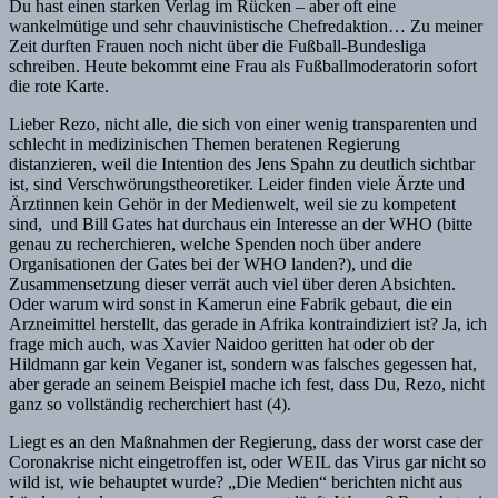
Du hast einen starken Verlag im Rücken – aber oft eine
wankelmütige und sehr chauvinistische Chefredaktion… Zu meiner
Zeit durften Frauen noch nicht über die Fußball-Bundesliga
schreiben. Heute bekommt eine Frau als Fußballmoderatorin sofort
die rote Karte.
Lieber Rezo, nicht alle, die sich von einer wenig transparenten und
schlecht in medizinischen Themen beratenen Regierung
distanzieren, weil die Intention des Jens Spahn zu deutlich sichtbar
ist, sind Verschwörungstheoretiker. Leider finden viele Ärzte und
Ärztinnen kein Gehör in der Medienwelt, weil sie zu kompetent
sind, und Bill Gates hat durchaus ein Interesse an der WHO (bitte
genau zu recherchieren, welche Spenden noch über andere
Organisationen der Gates bei der WHO landen?), und die
Zusammensetzung dieser verrät auch viel über deren Absichten.
Oder warum wird sonst in Kamerun eine Fabrik gebaut, die ein
Arzneimittel herstellt, das gerade in Afrika kontraindiziert ist? Ja, ich
frage mich auch, was Xavier Naidoo geritten hat oder ob der
Hildmann gar kein Veganer ist, sondern was falsches gegessen hat,
aber gerade an seinem Beispiel mache ich fest, dass Du, Rezo, nicht
ganz so vollständig recherchiert hast (4).
Liegt es an den Maßnahmen der Regierung, dass der worst case der
Coronakrise nicht eingetroffen ist, oder WEIL das Virus gar nicht so
wild ist, wie behauptet wurde? „Die Medien“ berichten nicht aus