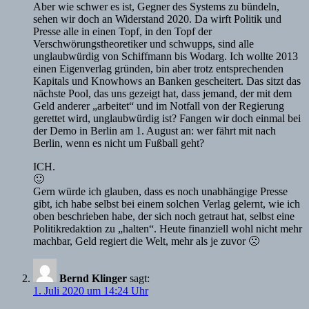
Aber wie schwer es ist, Gegner des Systems zu bündeln,
sehen wir doch an Widerstand 2020. Da wirft Politik und
Presse alle in einen Topf, in den Topf der
Verschwörungstheoretiker und schwupps, sind alle
unglaubwürdig von Schiffmann bis Wodarg. Ich wollte 2013
einen Eigenverlag gründen, bin aber trotz entsprechenden
Kapitals und Knowhows an Banken gescheitert. Das sitzt das
nächste Pool, das uns gezeigt hat, dass jemand, der mit dem
Geld anderer „arbeitet“ und im Notfall von der Regierung
gerettet wird, unglaubwürdig ist? Fangen wir doch einmal bei
der Demo in Berlin am 1. August an: wer fährt mit nach
Berlin, wenn es nicht um Fußball geht?
ICH.
🙂
Gern würde ich glauben, dass es noch unabhängige Presse
gibt, ich habe selbst bei einem solchen Verlag gelernt, wie ich
oben beschrieben habe, der sich noch getraut hat, selbst eine
Politikredaktion zu „halten“. Heute finanziell wohl nicht mehr
machbar, Geld regiert die Welt, mehr als je zuvor 🙁
Bernd Klinger
sagt:
1. Juli 2020 um 14:24 Uhr