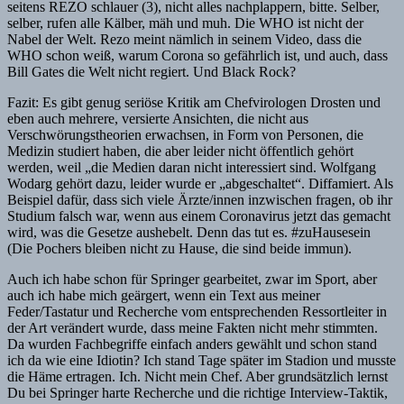
seitens REZO schlauer (3), nicht alles nachplappern, bitte. Selber,
selber, rufen alle Kälber, mäh und muh. Die WHO ist nicht der
Nabel der Welt. Rezo meint nämlich in seinem Video, dass die
WHO schon weiß, warum Corona so gefährlich ist, und auch, dass
Bill Gates die Welt nicht regiert. Und Black Rock?
Fazit: Es gibt genug seriöse Kritik am Chefvirologen Drosten und
eben auch mehrere, versierte Ansichten, die nicht aus
Verschwörungstheorien erwachsen, in Form von Personen, die
Medizin studiert haben, die aber leider nicht öffentlich gehört
werden, weil „die Medien daran nicht interessiert sind. Wolfgang
Wodarg gehört dazu, leider wurde er „abgeschaltet“. Diffamiert. Als
Beispiel dafür, dass sich viele Ärzte/innen inzwischen fragen, ob ihr
Studium falsch war, wenn aus einem Coronavirus jetzt das gemacht
wird, was die Gesetze aushebelt. Denn das tut es. #zuHausesein
(Die Pochers bleiben nicht zu Hause, die sind beide immun).
Auch ich habe schon für Springer gearbeitet, zwar im Sport, aber
auch ich habe mich geärgert, wenn ein Text aus meiner
Feder/Tastatur und Recherche vom entsprechenden Ressortleiter in
der Art verändert wurde, dass meine Fakten nicht mehr stimmten.
Da wurden Fachbegriffe einfach anders gewählt und schon stand
ich da wie eine Idiotin? Ich stand Tage später im Stadion und musste
die Häme ertragen. Ich. Nicht mein Chef. Aber grundsätzlich lernst
Du bei Springer harte Recherche und die richtige Interview-Taktik,