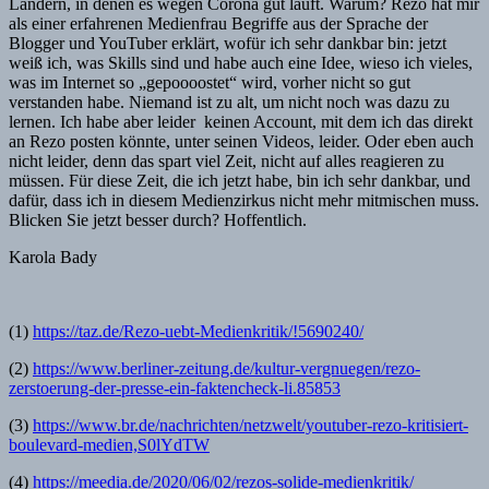
Ländern, in denen es wegen Corona gut läuft. Warum? Rezo hat mir
als einer erfahrenen Medienfrau Begriffe aus der Sprache der
Blogger und YouTuber erklärt, wofür ich sehr dankbar bin: jetzt
weiß ich, was Skills sind und habe auch eine Idee, wieso ich vieles,
was im Internet so „gepoooostet“ wird, vorher nicht so gut
verstanden habe. Niemand ist zu alt, um nicht noch was dazu zu
lernen. Ich habe aber leider keinen Account, mit dem ich das direkt
an Rezo posten könnte, unter seinen Videos, leider. Oder eben auch
nicht leider, denn das spart viel Zeit, nicht auf alles reagieren zu
müssen. Für diese Zeit, die ich jetzt habe, bin ich sehr dankbar, und
dafür, dass ich in diesem Medienzirkus nicht mehr mitmischen muss.
Blicken Sie jetzt besser durch? Hoffentlich.
Karola Bady
(1)
https://taz.de/Rezo-uebt-Medienkritik/!5690240/
(2)
https://www.berliner-zeitung.de/kultur-vergnuegen/rezo-
zerstoerung-der-presse-ein-faktencheck-li.85853
(3)
https://www.br.de/nachrichten/netzwelt/youtuber-rezo-kritisiert-
boulevard-medien,S0lYdTW
(4)
https://meedia.de/2020/06/02/rezos-solide-medienkritik/