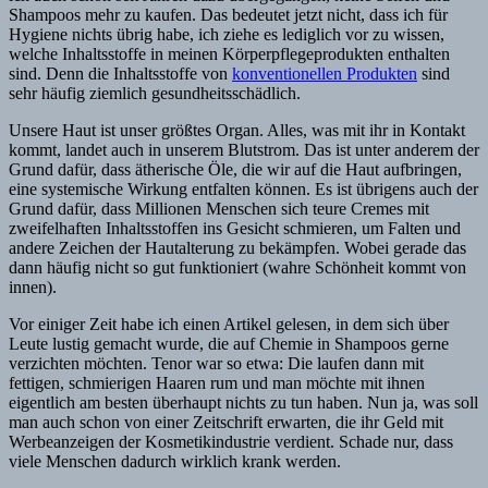
Shampoos mehr zu kaufen. Das bedeutet jetzt nicht, dass ich für
Hygiene nichts übrig habe, ich ziehe es lediglich vor zu wissen,
welche Inhaltsstoffe in meinen Körperpflegeprodukten enthalten
sind. Denn die Inhaltsstoffe von
konventionellen Produkten
sind
sehr häufig ziemlich gesundheitsschädlich.
Unsere Haut ist unser größtes Organ. Alles, was mit ihr in Kontakt
kommt, landet auch in unserem Blutstrom. Das ist unter anderem der
Grund dafür, dass ätherische Öle, die wir auf die Haut aufbringen,
eine systemische Wirkung entfalten können. Es ist übrigens auch der
Grund dafür, dass Millionen Menschen sich teure Cremes mit
zweifelhaften Inhaltsstoffen ins Gesicht schmieren, um Falten und
andere Zeichen der Hautalterung zu bekämpfen. Wobei gerade das
dann häufig nicht so gut funktioniert (wahre Schönheit kommt von
innen).
Vor einiger Zeit habe ich einen Artikel gelesen, in dem sich über
Leute lustig gemacht wurde, die auf Chemie in Shampoos gerne
verzichten möchten. Tenor war so etwa: Die laufen dann mit
fettigen, schmierigen Haaren rum und man möchte mit ihnen
eigentlich am besten überhaupt nichts zu tun haben. Nun ja, was soll
man auch schon von einer Zeitschrift erwarten, die ihr Geld mit
Werbeanzeigen der Kosmetikindustrie verdient. Schade nur, dass
viele Menschen dadurch wirklich krank werden.