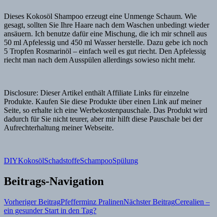
Dieses Kokosöl Shampoo erzeugt eine Unmenge Schaum. Wie
gesagt, sollten Sie Ihre Haare nach dem Waschen unbedingt wieder
ansäuern. Ich benutze dafür eine Mischung, die ich mir schnell aus
50 ml Apfelessig und 450 ml Wasser herstelle. Dazu gebe ich noch
5 Tropfen Rosmarinöl – einfach weil es gut riecht. Den Apfelessig
riecht man nach dem Ausspülen allerdings sowieso nicht mehr.
Disclosure: Dieser Artikel enthält Affiliate Links für einzelne
Produkte. Kaufen Sie diese Produkte über einen Link auf meiner
Seite, so erhalte ich eine Werbekostenpauschale. Das Produkt wird
dadurch für Sie nicht teurer, aber mir hilft diese Pauschale bei der
Aufrechterhaltung meiner Webseite.
DIY
Kokosöl
Schadstoffe
Schampoo
Spülung
Beitrags-Navigation
Vorheriger Beitrag
Pfefferminz Pralinen
Nächster Beitrag
Cerealien –
ein gesunder Start in den Tag?