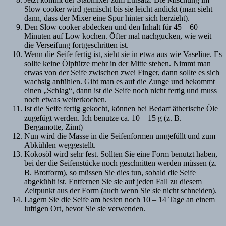
Slow cooker wird gemischt bis sie leicht andickt (man sieht
dann, dass der Mixer eine Spur hinter sich herzieht).
Den Slow cooker abdecken und den Inhalt für 45 – 60
Minuten auf Low kochen. Öfter mal nachgucken, wie weit
die Verseifung fortgeschritten ist.
Wenn die Seife fertig ist, sieht sie in etwa aus wie Vaseline. Es
sollte keine Ölpfütze mehr in der Mitte stehen. Nimmt man
etwas von der Seife zwischen zwei Finger, dann sollte es sich
wachsig anfühlen. Gibt man es auf die Zunge und bekommt
einen „Schlag“, dann ist die Seife noch nicht fertig und muss
noch etwas weiterkochen.
Ist die Seife fertig gekocht, können bei Bedarf ätherische Öle
zugefügt werden. Ich benutze ca. 10 – 15 g (z. B.
Bergamotte, Zimt)
Nun wird die Masse in die Seifenformen umgefüllt und zum
Abkühlen weggestellt.
Kokosöl wird sehr fest. Sollten Sie eine Form benutzt haben,
bei der die Seifenstücke noch geschnitten werden müssen (z.
B. Brotform), so müssen Sie dies tun, sobald die Seife
abgekühlt ist. Entfernen Sie sie auf jeden Fall zu diesem
Zeitpunkt aus der Form (auch wenn Sie sie nicht schneiden).
Lagern Sie die Seife am besten noch 10 – 14 Tage an einem
luftigen Ort, bevor Sie sie verwenden.