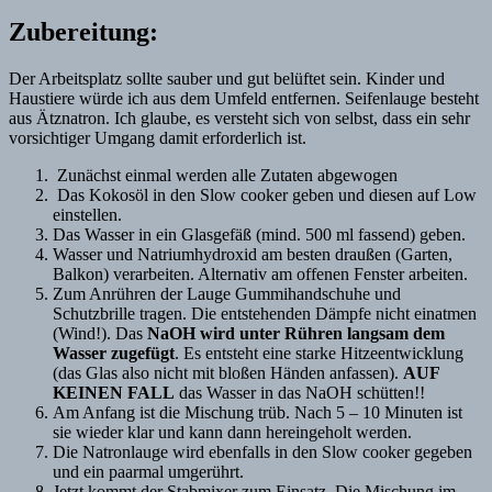
Zubereitung:
Der Arbeitsplatz sollte sauber und gut belüftet sein. Kinder und
Haustiere würde ich aus dem Umfeld entfernen. Seifenlauge besteht
aus Ätznatron. Ich glaube, es versteht sich von selbst, dass ein sehr
vorsichtiger Umgang damit erforderlich ist.
Zunächst einmal werden alle Zutaten abgewogen
Das Kokosöl in den Slow cooker geben und diesen auf Low
einstellen.
Das Wasser in ein Glasgefäß (mind. 500 ml fassend) geben.
Wasser und Natriumhydroxid am besten draußen (Garten,
Balkon) verarbeiten. Alternativ am offenen Fenster arbeiten.
Zum Anrühren der Lauge Gummihandschuhe und
Schutzbrille tragen. Die entstehenden Dämpfe nicht einatmen
(Wind!). Das
NaOH wird unter Rühren langsam dem
Wasser zugefügt
. Es entsteht eine starke Hitzeentwicklung
(das Glas also nicht mit bloßen Händen anfassen).
AUF
KEINEN FALL
das Wasser in das NaOH schütten!!
Am Anfang ist die Mischung trüb. Nach 5 – 10 Minuten ist
sie wieder klar und kann dann hereingeholt werden.
Die Natronlauge wird ebenfalls in den Slow cooker gegeben
und ein paarmal umgerührt.
Jetzt kommt der Stabmixer zum Einsatz. Die Mischung im